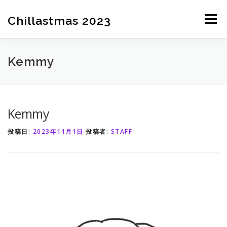
コ
ン
Chillastmas 2023
メニュ
テ
ン
ツ
HOME
チケット情報
イベント内容
出展情報
Kemmy
へ
ス
キ
最新情報
ッ
Kemmy
プ
投稿日:
2023年11月1日
投稿者:
STAFF