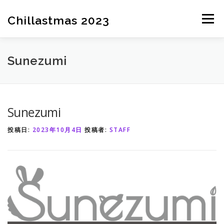
コ
ン
Chillastmas 2023
メニュ
テ
ン
ツ
HOME
チケット情報
イベント内容
出展情報
Sunezumi
へ
ス
キ
最新情報
ッ
Sunezumi
プ
投稿日:
2023年10月4日
投稿者:
STAFF